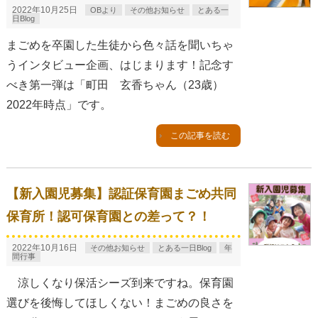
2022年10月25日
OBより
その他お知らせ
とある一
日Blog
まごめを卒園した生徒から色々話を聞いちゃ
うインタビュー企画、はじまります！記念す
べき第一弾は「町田 玄香ちゃん（23歳）
2022年時点」です。
この記事を読む
【新入園児募集】認証保育園まごめ共同
保育所！認可保育園との差って？！
2022年10月16日
その他お知らせ
とある一日Blog
年
間行事
涼しくなり保活シーズ到来ですね。保育園
選びを後悔してほしくない！まごめの良さを