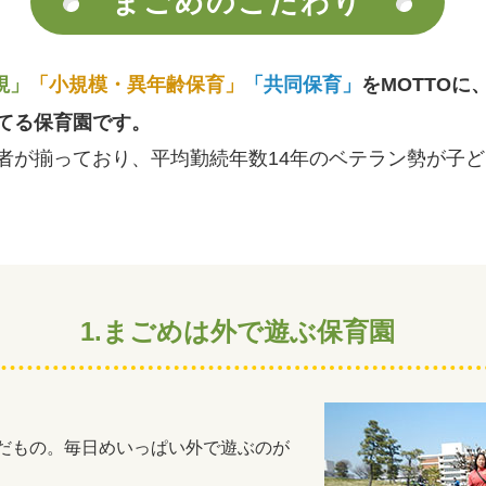
まごめのこだわり
視」
「小規模・異年齢保育」
「共同保育」
をMOTTOに
てる保育園です。
育者が揃っており、平均勤続年数14年のベテラン勢が子
1.まごめは外で遊ぶ保育園
だもの。毎日めいっぱい外で遊ぶのが