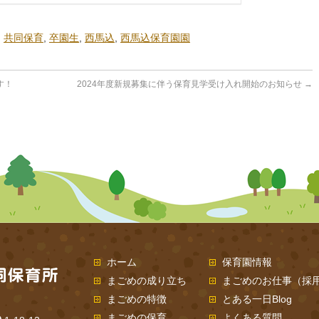
,
共同保育
,
卒園生
,
西馬込
,
西馬込保育園園
す！
2024年度新規募集に伴う保育見学受け入れ開始のお知らせ
→
ホーム
保育園情報
まごめの成り立ち
まごめのお仕事（採
まごめの特徴
とある一日Blog
まごめの保育
よくある質問