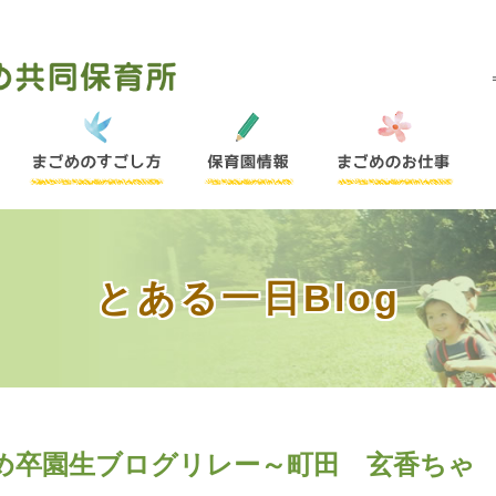
とある一日Blog
め卒園生ブログリレー～町田 玄香ちゃ