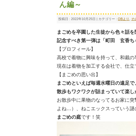
ん編～
投稿日 : 2022年10月25日 | カテゴリー :
OBより
,
そ
まごめを卒園した生徒から色々話を
記念すべき第一弾は「町田 玄香ちゃ
【プロフィール】
高校で着物に興味を持って、和裁
現在は着物を加工する会社で、仕立
【まごめの思い出】
まごめといえば毎週水曜日の遠足で
散歩もワクワクが詰まっていて楽し
お散歩中に果物のなってるお家に突
よね…）、ねこエックスっていう謎
まごめの庭
です！笑