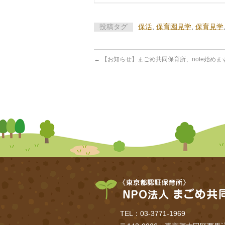
投稿タグ
保活
,
保育園見学
,
保育見学
←
【お知らせ】まごめ共同保育所、note始めま
TEL：03-3771-1969