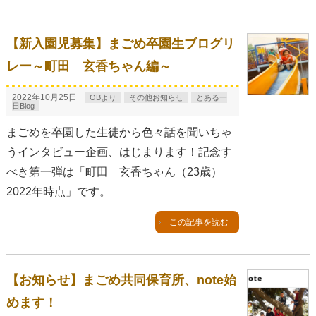
【新入園児募集】まごめ卒園生ブログリ
レー～町田 玄香ちゃん編～
2022年10月25日
OBより
その他お知らせ
とある一
日Blog
まごめを卒園した生徒から色々話を聞いちゃ
うインタビュー企画、はじまります！記念す
べき第一弾は「町田 玄香ちゃん（23歳）
2022年時点」です。
この記事を読む
【お知らせ】まごめ共同保育所、note始
めます！