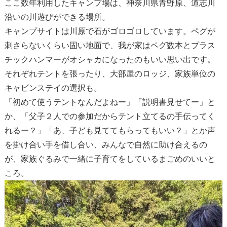
ここ数年利用したキャンプ場は、神奈川県青野原、道志川
沿いの川遊びができる場所。
キャンプサイトは川原で石がゴロゴロしています。ペグが
刺さらないくらい固い地面で、我が家はペグ数本とプラス
チックハンマーがオシャカになったのもいい思い出です。
それぞれテントを張ったり、大部屋のロッジ、家族単位の
キャビンステイの選択も。
「初めて使うテントなんだよねー」「説明書見せてー」と
か、「父子２人での参加だからテント立てるの手伝ってく
れるー？」「あ、子ども見ててもらってもいい？」とか声
を掛け合い手を借し合い、みんなで自然に助け合えるの
が、家族ぐるみで一緒に子育てをしているまごめのいいと
ころ。