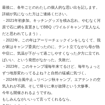
最後に、各年ごとのわたしの個人的な思い出を記します。
詳細が気になった方はご連絡ください。
・2021年初参加。キッチングッズを積み忘れ、やむなく河
原で石に網を直置きしてBBQ（ワイルドキャンプ玄人なん
だと思われてしまう）。
・2022年。この年はアーリーチェックインをしなくて、我
が家はキャンプ委員だったのに、テント立てながら母が熱
中症に。気温が下がって過ごしやすくなった夕方に立てれ
ばいい、という発想がなかった。失敗だ。
・2023年。このキャンプ場毎年来てるけど、毎年ちょっと
ずつ地形変わってるよね？と自然の猛威に気づく。
・2024年台風中止→リベンジ秋キャンプ。エアテントの空
気入れが不調。そして帰りに車が故障という大惨事。
今年も開催されるようですね。
もしみんながいいって言ってくれるなら、