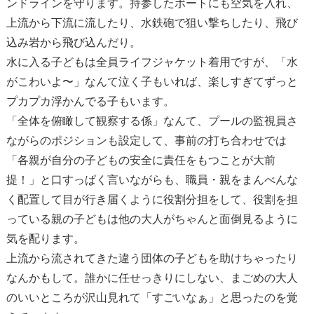
ンドラインを守ります。持参したボートにも空気を入れ、
上流から下流に流したり、水鉄砲で狙い撃ちしたり、飛び
込み岩から飛び込んだり。
水に入る子どもは全員ライフジャケット着用ですが、「水
がこわいよ〜」なんて泣く子もいれば、楽しすぎてずっと
プカプカ浮かんでる子もいます。
「全体を俯瞰して観察する係」なんて、プールの監視員さ
ながらのポジションも設定して、事前の打ち合わせでは
「各親が自分の子どもの安全に責任をもつことが大前
提！」と口すっぱく言いながらも、職員・親をまんべんな
く配置して目が行き届くように役割分担をして、役割を担
っている親の子どもは他の大人がちゃんと面倒見るように
気を配ります。
上流から流されてきた違う団体の子どもを助けちゃったり
なんかもして。誰かに任せっきりにしない、まごめの大人
のいいところが沢山見れて「すごいなぁ」と思ったのを覚