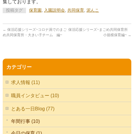
集しております。
投稿タグ
保育園
,
入園説明会
,
共同保育
,
泥んこ
←
保活応援シリーズ~コロナ渦でのまご
保活応援シリーズ~まごめ共同保育所
め共同保育所・大きい子チーム 編~
小規模保育編~
→
カテゴリー
求人情報 (11)
職員インタビュー (10)
とある一日Blog (77)
年間行事 (10)
今日の保育 (1)